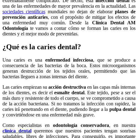
extremadamente complicado. De hecho, esta
infección dental
es
una de las enfermedades de mayor prevalencia en la actualidad. Las
sociedades científicas
mundiales no dejan de elaborar
planes de
prevención anticaries
, con el propósito de mitigar los efectos de
una enfermedad muy común. Desde la
Clínica Dental AM
Odontología
te vamos a contar cómo se forman las caries en los
dientes y el mejor modo de prevenirlas.
¿Qué es la caries dental?
Una caries es una
enfermedad infecciosa
, que se produce a
consecuencia de las bacterias de la boca. Estos microorganismos
generan destrucción de los tejidos orales, permitiendo que las
bacterias lleguen a zonas internas del diente.
Las caries empiezan su
acción destructiva
en las capas más internas
de los dientes, es decir el
esmalte dental
. Este tejido, pese a ser el
más duro y resistente de todo el cuerpo, se ve comprometido a causa
de la acción bacteriana. Si no tratamos la infección con rapidez, la
caries irá penetrando en el diente, pudiendo llegar a la
pulpa dental
y convirtiéndose en una enfermedad más grave.
Como especialistas en
odontología conservadora
, en nuestra
clínica dental
queremos que nuestros pacientes tengan sonrisas
saludables, libres de infecciones. Para conseguirlo, es importante