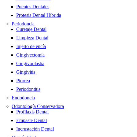
Puentes Dentales
Protesis Dental Hibrida
Periodoncia
Curetaje Dental
Limpieza Dental
Injerto de encía
Gingivectomía
Gingivoplastia
Gingivitis
Piorrea
Periodontitis
Endodoncia
Odontología Conservadora
Profilaxis Dental
Empaste Dental
Incrustación Dental