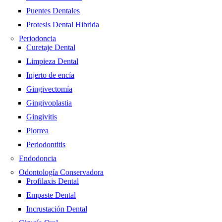
Puentes Dentales
Protesis Dental Hibrida
Periodoncia
Curetaje Dental
Limpieza Dental
Injerto de encía
Gingivectomía
Gingivoplastia
Gingivitis
Piorrea
Periodontitis
Endodoncia
Odontología Conservadora
Profilaxis Dental
Empaste Dental
Incrustación Dental