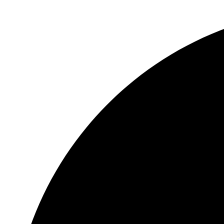
Ir
al
contenido