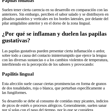
Papilas foliadas
Suelen tener cierta carencia en su desarrollo
en
comparación con las
anteriores
.
Sin
embargo, perciben el sabor salado y se distribuyen en
plisados paralelos y verticales en los bordes laterales, por delante del
pilar amigdalino anterior y en el dorso de la zona lingual.
¿Por qué se inflaman y duelen las papilas
gustativas?
Las papilas gustativas pueden presentar
cierta inflamación o ardor,
sobre todo
a causa de
l contacto ininterrumpido que ejerce la lengua
con las diversas sustancias o a los cambios violentos de temperatura,
interfiriendo
en la percepción de los sabores
y provocando
:
Papilitis lingual
Esta afección suele causar ciertas prominencias en forma de granos
de dos tonalidades, roj
a
o
blanca
, que perturban específicamente a
las
fungiformes
.
Su desarrollo se debe al consumo de comidas muy picantes, indicios
de picos de estrés o procesos alérgicos
.
General
mente, suelen
sanar
por
sí solas con el paso del tiempo, por lo que se considera