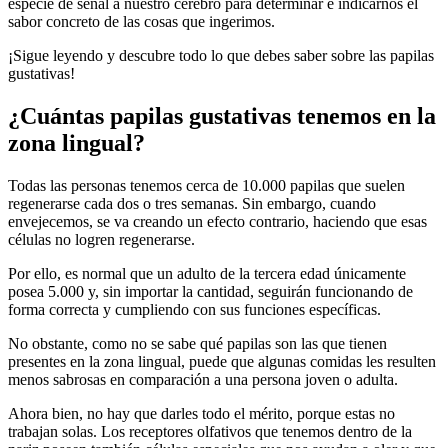
especie de señal a nuestro cerebro
para
determinar e indicarnos el
sabor concreto de las cosas que ingerimos.
¡Sigue leyendo y descubre todo lo que debes saber sobre las
papilas
gustativas
!
¿Cuántas papilas gustativas tenemos en la
zona lingual?
Todas las personas tenemos
cerca de 10.000 papilas que suelen
regenerarse cada dos
o
tres semanas
.
S
in embargo, cuando
envejecemos
, se va creando un efecto contrario,
haciendo
que esas
células no logren regenerarse.
Por ello, es normal que un adulto
de la tercera edad
únicamente
posea 5.000 y, sin importar la cantidad, seguirán
funcionando
de
forma correcta y cumpliendo con sus funciones específicas.
No obstante
, como no se sabe
qué
papilas son las que tienen
presentes en la zona lingual, puede que algunas comidas les result
en
menos
sabrosas
en
comparación
a
una persona joven o adulta.
Ahora bien, n
o hay que darles todo el mérito, porque
estas
no
trabajan solas
.
L
os receptores
olfativos
que
tenemos
dentro de la