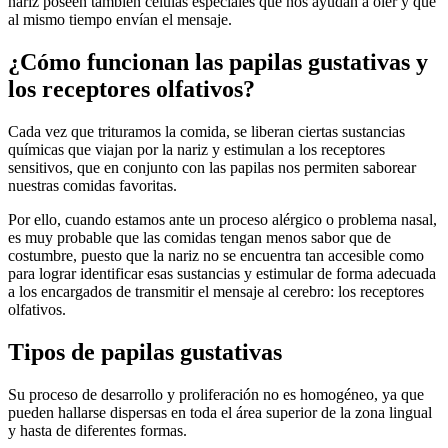
nariz poseen también células especiales que nos ayudan a oler y qu
e
al mismo tiempo
envían
el mensaje.
¿Cómo funcionan las papilas gustativas y
los receptores olfativos?
Cada vez que trituramos la
comida,
se liberan ciertas sustancias
químicas que viajan por la nariz y
estimulan
a los receptores
sensitivos, que en conjunto con las papilas nos permiten saborear
nuestras comidas favoritas.
Por ello, cuando estamos ante un proceso alérgico o
problema
nasal,
es muy probable que las comidas tengan menos sabor que de
costumbre
, puesto
que la nariz no se encuentra
tan
accesible como
para lograr identificar esas sustancias y estimular de forma
adecuada
a los encargados de transmitir el mensaje al cerebro
:
los receptores
olfativos
.
Tipos de papilas gustativas
Su proceso de desarrollo y proliferación no
es
homogéneo, ya que
pueden hallarse
dispersas
en toda el área superior de la zona lingual
y hasta de diferentes formas.