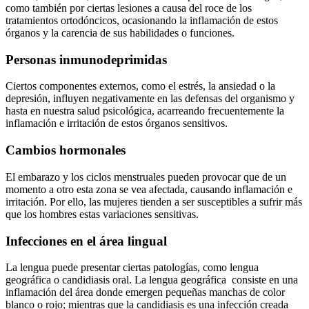
como también por ciertas lesiones a causa del roce de los
tratamientos ortodóncicos, ocasionando la inflamación de estos
órganos y la carencia de sus habilidades o funciones.
Personas inmunodeprimidas
Ciertos componentes externos, como el estrés, la ansiedad
o la
depresión, influyen negativamente en las defensas del organismo y
hasta en nuestra salud psicológica, acarreando
frecuentemente la
inflamación e i
rr
itación de estos órganos sensitivos.
Cambios hormonales
El embarazo
y
los ciclos menstruales
pueden
provocar que de un
momento a otro esta zona se vea afectada, causando inflamación e
irritación
.
P
or el
lo,
las mujeres tienden a ser
susceptibles
a sufrir más
que los hombres estas variaciones sensitivas.
Infecciones en el área lingual
La lengua puede presentar
ciertas patologías, como lengua
geográfica
o candidiasis
oral
.
La lengua geográfica
consiste en
una
inflamación del área
donde
emergen pequeñas manchas de color
blanco o rojo
; mientras que la
candidiasis es una infección creada