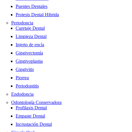
Puentes Dentales
Protesis Dental Hibrida
Periodoncia
Curetaje Dental
Limpieza Dental
Injerto de encía
Gingivectomía
Gingivoplastia
Gingivitis
Piorrea
Periodontitis
Endodoncia
Odontología Conservadora
Profilaxis Dental
Empaste Dental
Incrustación Dental