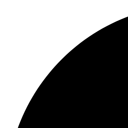
Ir
al
contenido